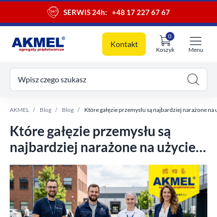
SERWIS 24h:
+48 17 227 67 67
0
Kontakt
Koszyk
Menu
ój koszyk
Wpisz czego szukasz
AKMEL
Blog
Blog
Które gałęzie przemysłu są najbardziej narażone na u
Które gałęzie przemysłu są
najbardziej narażone na użycie
zasilania awaryjnego?