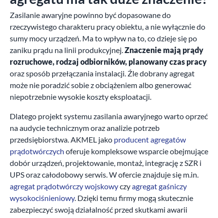
Zasilanie awaryjne powinno być dopasowane do
rzeczywistego charakteru pracy obiektu, a nie wyłącznie do
sumy mocy urządzeń. Ma to wpływ na to, co dzieje się po
zaniku prądu na linii produkcyjnej.
Znaczenie mają prądy
rozruchowe, rodzaj odbiorników, planowany czas pracy
oraz sposób przełączania instalacji. Źle dobrany agregat
może nie poradzić sobie z obciążeniem albo generować
niepotrzebnie wysokie koszty eksploatacji.
Dlatego projekt systemu zasilania awaryjnego warto oprzeć
na audycie technicznym oraz analizie potrzeb
przedsiębiorstwa. AKMEL jako
producent agregatów
prądotwórczych
oferuje kompleksowe wsparcie obejmujące
dobór urządzeń, projektowanie, montaż, integrację z SZR i
UPS oraz całodobowy serwis. W ofercie znajduje się m.in.
agregat prądotwórczy wojskowy
czy
agregat gaśniczy
wysokociśnieniowy
. Dzięki temu firmy mogą skutecznie
zabezpieczyć swoją działalność przed skutkami awarii