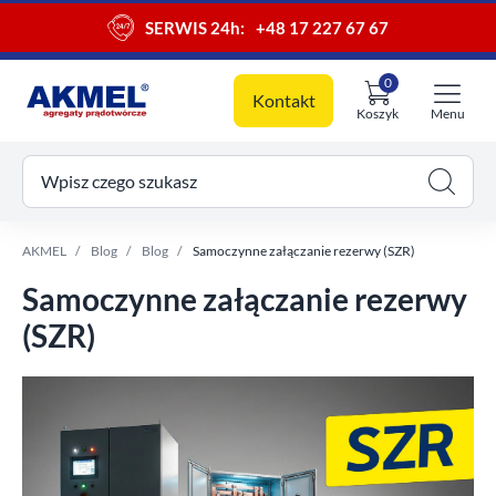
SERWIS 24h:
+48 17 227 67 67
0
Kontakt
Koszyk
Menu
ój koszyk
Wpisz czego szukasz
AKMEL
Blog
Blog
Samoczynne załączanie rezerwy (SZR)
Samoczynne załączanie rezerwy
(SZR)