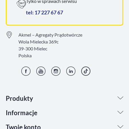
Tylko w sprawach serwisu
tel: 17 227 67 67
Akmel – Agregaty Prądotwórcze
Wola Mielecka 369c
39-300 Mielec
Polska
Facebook
YouTube
Instagram
LinkedIn
TikTok
Produkty
Informacje
Twoje konto