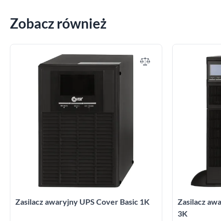
Zobacz również
Zasilacz awaryjny UPS Cover Basic 1K
Zasilacz a
3K