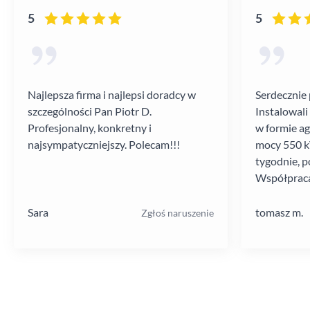
5
5
Najlepsza firma i najlepsi doradcy w
Serdecznie 
szczególności Pan Piotr D.
Instalowali
Profesjonalny, konkretny i
w formie a
najsympatyczniejszy. Polecam!!!
mocy 550 kV
tygodnie, p
Współpraca
poziomie.
Sara
tomasz m.
Zgłoś naruszenie