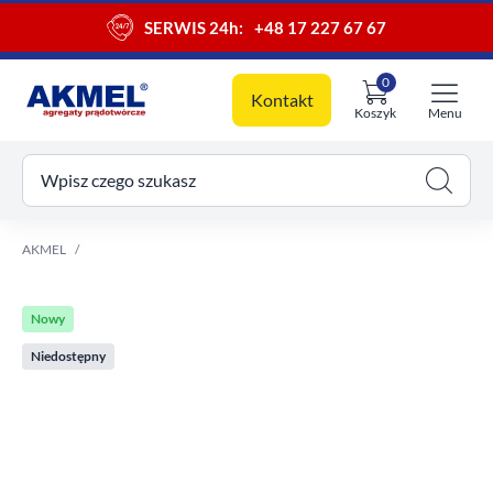
SERWIS 24h:
+48 17 227 67 67
0
Kontakt
Koszyk
Menu
ój koszyk
Wpisz czego szukasz
AKMEL
Nowy
Niedostępny