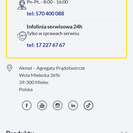
Pn-Pt. - 8:00 - 16:00
tel: 570 400 088
Infolinia serwisowa 24h
Tylko w sprawach serwisu
tel: 17 227 67 67
Akmel – Agregaty Prądotwórcze
Wola Mielecka 369c
39-300 Mielec
Polska
Facebook
YouTube
Instagram
LinkedIn
TikTok