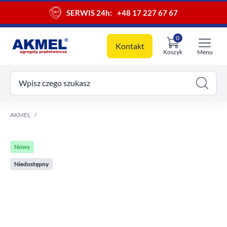
SERWIS 24h:
+48 17 227 67 67
0
Kontakt
Koszyk
Menu
ój koszyk
Wpisz czego szukasz
AKMEL
Nowy
Niedostępny