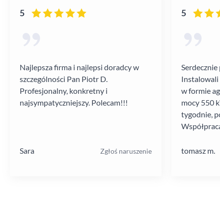
5
5
Najlepsza firma i najlepsi doradcy w
Serdecznie 
szczególności Pan Piotr D.
Instalowali
Profesjonalny, konkretny i
w formie a
najsympatyczniejszy. Polecam!!!
mocy 550 kV
tygodnie, p
Współpraca
poziomie.
Sara
tomasz m.
Zgłoś naruszenie