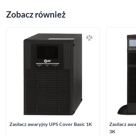
Zobacz również
Zasilacz awaryjny UPS Cover Basic 1K
Zasilacz a
3K