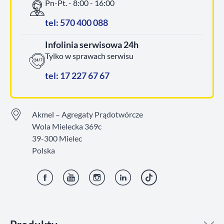
Pn-Pt. - 8:00 - 16:00
tel: 570 400 088
Infolinia serwisowa 24h
Tylko w sprawach serwisu
tel: 17 227 67 67
Akmel – Agregaty Prądotwórcze
Wola Mielecka 369c
39-300 Mielec
Polska
Facebook
YouTube
Instagram
LinkedIn
TikTok