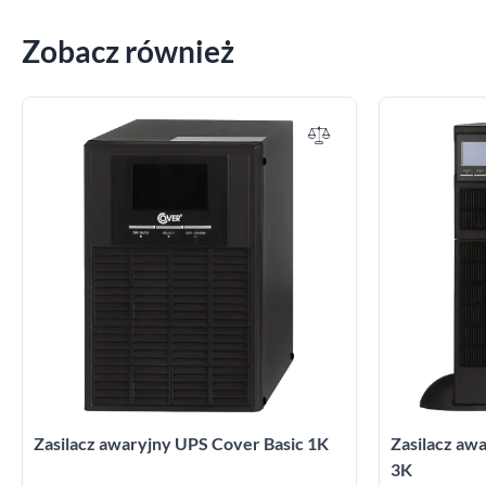
Zobacz również
Zasilacz awaryjny UPS Cover Basic 1K
Zasilacz a
3K