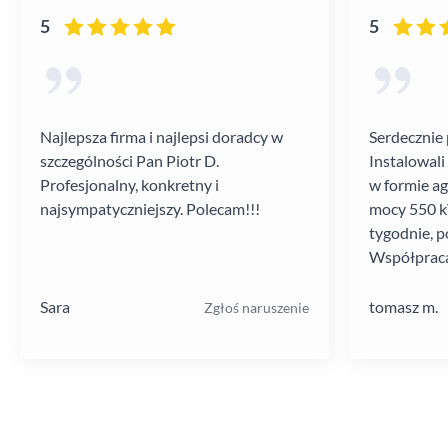
5
5
Najlepsza firma i najlepsi doradcy w
Serdecznie 
szczególności Pan Piotr D.
Instalowali
Profesjonalny, konkretny i
w formie a
najsympatyczniejszy. Polecam!!!
mocy 550 kV
tygodnie, p
Współpraca
poziomie.
Sara
tomasz m.
Zgłoś naruszenie