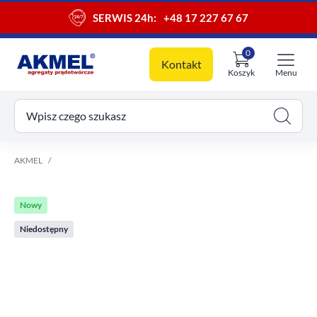
SERWIS 24h:
+48 17 227 67 67
0
Kontakt
Koszyk
Menu
ój koszyk
Wpisz czego szukasz
AKMEL
Nowy
Niedostępny