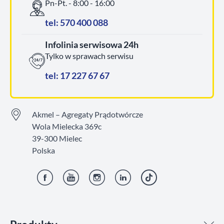
Pn-Pt. - 8:00 - 16:00
tel: 570 400 088
Infolinia serwisowa 24h
Tylko w sprawach serwisu
tel: 17 227 67 67
Akmel – Agregaty Prądotwórcze
Wola Mielecka 369c
39-300 Mielec
Polska
Facebook
YouTube
Instagram
LinkedIn
TikTok