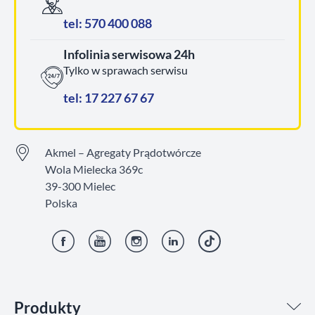
tel: 570 400 088
Infolinia serwisowa 24h
Tylko w sprawach serwisu
tel: 17 227 67 67
Akmel – Agregaty Prądotwórcze
Wola Mielecka 369c
39-300 Mielec
Polska
Facebook
YouTube
Instagram
LinkedIn
TikTok
Produkty