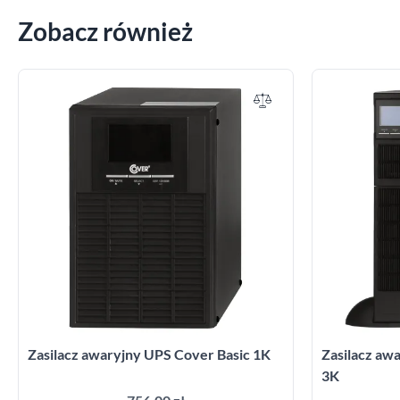
Zobacz również
Zasilacz awaryjny UPS Cover Basic 1K
Zasilacz a
3K