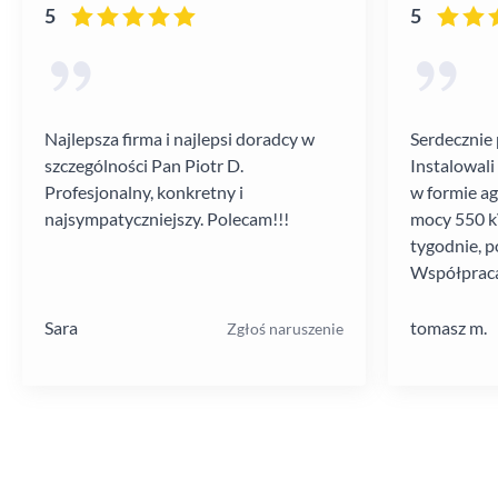
5
5
Najlepsza firma i najlepsi doradcy w
Serdecznie 
szczególności Pan Piotr D.
Instalowali
Profesjonalny, konkretny i
w formie a
najsympatyczniejszy. Polecam!!!
mocy 550 kV
tygodnie, p
Współpraca
poziomie.
Sara
tomasz m.
Zgłoś naruszenie