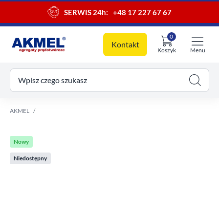
SERWIS 24h:
+48 17 227 67 67
0
Kontakt
Koszyk
Menu
ój koszyk
Wpisz czego szukasz
AKMEL
Nowy
Niedostępny