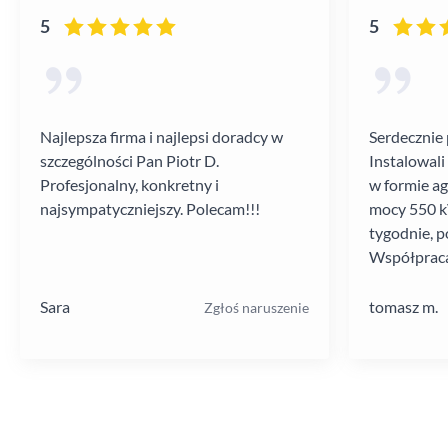
5
5
Najlepsza firma i najlepsi doradcy w
Serdecznie 
szczególności Pan Piotr D.
Instalowali
Profesjonalny, konkretny i
w formie a
najsympatyczniejszy. Polecam!!!
mocy 550 kV
tygodnie, p
Współpraca
poziomie.
Sara
tomasz m.
Zgłoś naruszenie