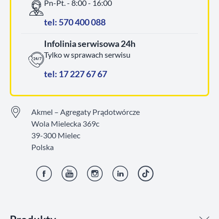
Pn-Pt. - 8:00 - 16:00
tel: 570 400 088
Infolinia serwisowa 24h
Tylko w sprawach serwisu
tel: 17 227 67 67
Akmel – Agregaty Prądotwórcze
Wola Mielecka 369c
39-300 Mielec
Polska
Facebook
YouTube
Instagram
LinkedIn
TikTok