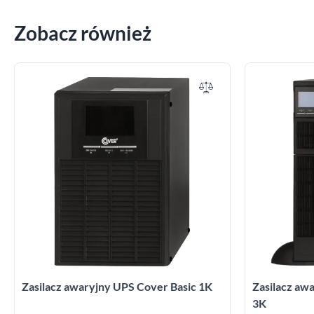
Zobacz również
Zasilacz awaryjny UPS Cover Basic 1K
Zasilacz a
3K