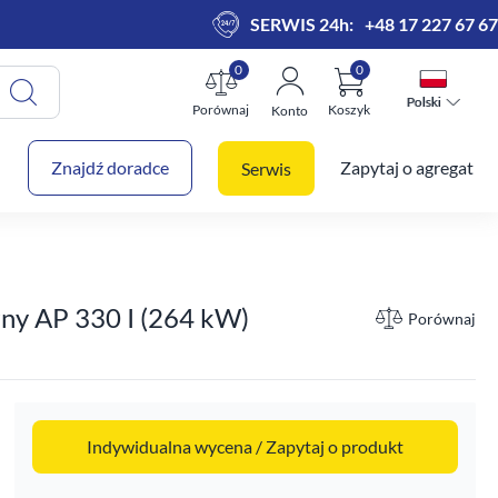
SERWIS 24h:
+48 17 227 67 67
0
0
Polski
Polski
Porównaj
Koszyk
Konto
 koszyk
Znajdź doradce
Zapytaj o agregat
Serwis
rny AP 330 I (264 kW)
Porównaj
Indywidualna wycena / Zapytaj o produkt