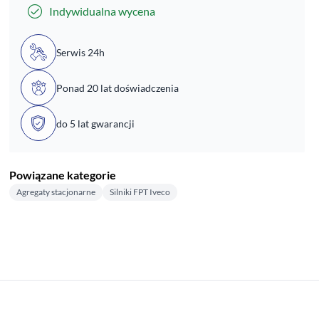
Indywidualna wycena
Serwis 24h
Ponad 20 lat doświadczenia
do 5 lat gwarancji
Powiązane kategorie
Agregaty stacjonarne
Silniki FPT Iveco