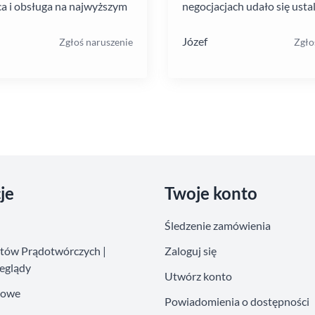
a i obsługa na najwyższym
negocjacjach udało się ustal
atrakcyjną cenę. Montaż pr
szybko i schludnie. Wysoka
Józef
Zgłoś naruszenie
Zgło
pracowników. Solidna firma
je
Twoje konto
Śledzenie zamówienia
atów Prądotwórczych |
Zaloguj się
eglądy
Utwórz konto
kowe
Powiadomienia o dostępności