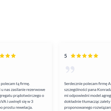
5
 polecam tą firmę.
Serdecznie polecam firmę 
i u nas zasilanie rezerwowe
szczególności pana Konrada
gregatu prądotwórczego o
mi odpowiedni model agre
VA i uwinęli się w 3
dokładnie tłumacząc zalety
po prostu rewelacja.
proponowanego rozwiązania