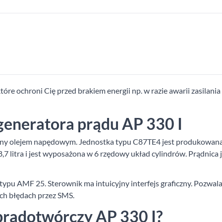
óre ochroni Cię przed brakiem energii np. w razie awarii zasilan
 generatora prądu AP 330 I
asilany olejem napędowym. Jednostka typu C87TE4 jest produkow
litra i jest wyposażona w 6 rzędowy układ cylindrów. Prądnica j
pu AMF 25. Sterownik ma intuicyjny interfejs graficzny. Pozwala 
ch błędach przez SMS.
prądotwórczy AP 330 I?