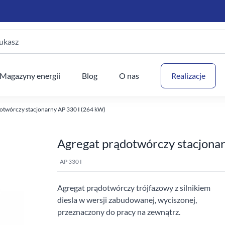
ukasz
Twój
Magazyny energii
Blog
O nas
Realizacje
otwórczy stacjonarny AP 330 I (264 kW)
Agregat prądotwórczy stacjona
AP 330 I
Agregat prądotwórczy trójfazowy z silnikiem
diesla w wersji zabudowanej, wyciszonej,
przeznaczony do pracy na zewnątrz.