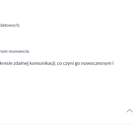
dżetowych;
danym momencie.
resie zdalnej komunikacji, co czyni go nowoczesnym i