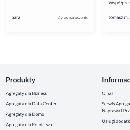
Współprac
poziomie.
Sara
tomasz m.
Zgłoś naruszenie
Pomiń sekcje
Produkty
Informac
Agregaty dla Biznesu
O nas
Agregaty dla Data Center
Serwis Agreg
Naprawa i Prz
Agregaty dla Domu
Usługi dodat
Agregaty dla Rolnictwa