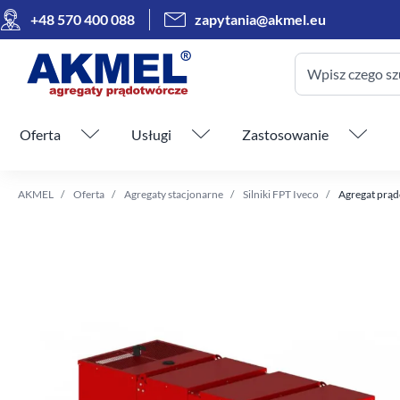
+48 570 400 088
zapytania@akmel.eu
Wpisz czego sz
Pomiń menu
Oferta
Usługi
Zastosowanie
AKMEL
Oferta
Agregaty stacjonarne
Silniki FPT Iveco
Agregat prąd