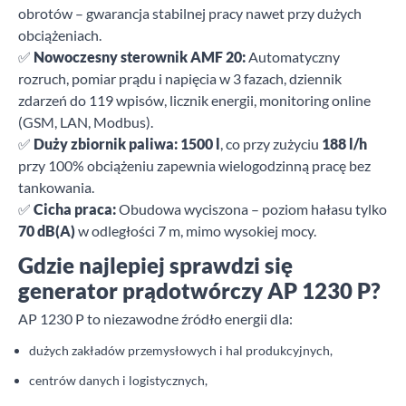
obrotów – gwarancja stabilnej pracy nawet przy dużych
obciążeniach.
✅
Nowoczesny sterownik AMF 20:
Automatyczny
rozruch, pomiar prądu i napięcia w 3 fazach, dziennik
zdarzeń do 119 wpisów, licznik energii, monitoring online
(GSM, LAN, Modbus).
✅
Duży zbiornik paliwa:
1500 l
, co przy zużyciu
188 l/h
przy 100% obciążeniu zapewnia wielogodzinną pracę bez
tankowania.
✅
Cicha praca:
Obudowa wyciszona – poziom hałasu tylko
70 dB(A)
w odległości 7 m, mimo wysokiej mocy.
Gdzie najlepiej sprawdzi się
generator prądotwórczy AP 1230 P?
AP 1230 P to niezawodne źródło energii dla:
dużych zakładów przemysłowych i hal produkcyjnych,
centrów danych i logistycznych,