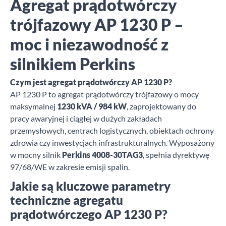
Agregat prądotwórczy
trójfazowy AP 1230 P –
moc i niezawodność z
silnikiem Perkins
Czym jest agregat prądotwórczy AP 1230 P?
AP 1230 P to agregat prądotwórczy trójfazowy o mocy
maksymalnej
1230 kVA / 984 kW
, zaprojektowany do
pracy awaryjnej i ciągłej w dużych zakładach
przemysłowych, centrach logistycznych, obiektach ochrony
zdrowia czy inwestycjach infrastrukturalnych. Wyposażony
w mocny silnik
Perkins 4008-30TAG3
, spełnia dyrektywę
97/68/WE w zakresie emisji spalin.
Jakie są kluczowe parametry
techniczne agregatu
prądotwórczego AP 1230 P?