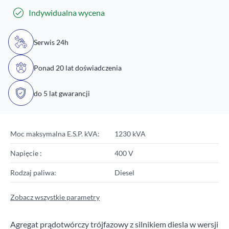
Indywidualna wycena
Serwis 24h
Ponad 20 lat doświadczenia
do 5 lat gwarancji
Moc maksymalna E.S.P. kVA:
1230 kVA
Napięcie :
400 V
Rodzaj paliwa:
Diesel
Zobacz wszystkie parametry
Agregat prądotwórczy trójfazowy z silnikiem diesla w wersji