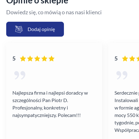
Opinie o sklepie
Dowiedz się, co mówią o nas nasi klienci
Dodaj opinię
5
5
Najlepsza firma i najlepsi doradcy w
Serdecznie 
szczególności Pan Piotr D.
Instalowali
Profesjonalny, konkretny i
w formie a
najsympatyczniejszy. Polecam!!!
mocy 550 kV
tygodnie, p
Współpraca
poziomie.