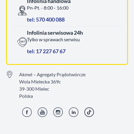
Infolinia handlowa
Pn-Pt. - 8:00 - 16:00
tel: 570 400 088
Infolinia serwisowa 24h
Tylko w sprawach serwisu
tel: 17 227 67 67
Akmel – Agregaty Prądotwórcze
Wola Mielecka 369c
39-300 Mielec
Polska
Facebook
YouTube
Instagram
LinkedIn
TikTok