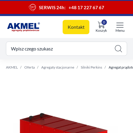
SERWIS 24h:
+48 17 227 67 67
0
Kontakt
Koszyk
Menu
ój koszyk
Wpisz czego szukasz
AKMEL
Oferta
Agregaty stacjonarne
Silniki Perkins
Agregat prądot