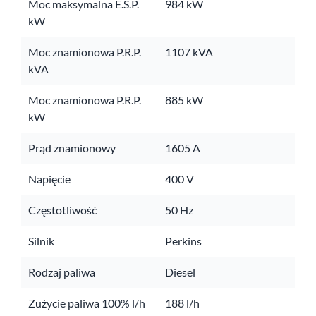
Moc maksymalna E.S.P.
984 kW
kW
Moc znamionowa P.R.P.
1107 kVA
kVA
Moc znamionowa P.R.P.
885 kW
kW
Prąd znamionowy
1605 A
Napięcie
400 V
Częstotliwość
50 Hz
Silnik
Perkins
Rodzaj paliwa
Diesel
Zużycie paliwa 100% l/h
188 l/h