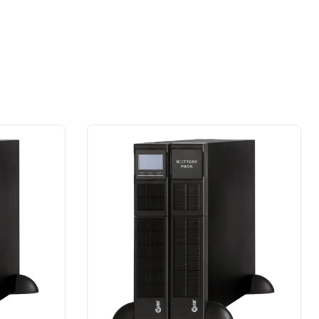
dużej firmy z sektora przemysłu
spożywczego.