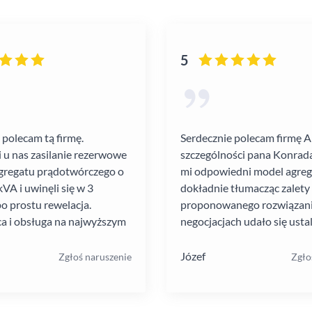
5
 polecam tą firmę.
Serdecznie polecam firmę 
i u nas zasilanie rezerwowe
szczególności pana Konrada
gregatu prądotwórczego o
mi odpowiedni model agre
VA i uwinęli się w 3
dokładnie tłumacząc zalety
po prostu rewelacja.
proponowanego rozwiązania
a i obsługa na najwyższym
negocjacjach udało się ustal
atrakcyjną cenę. Montaż pr
szybko i schludnie. Wysoka
Józef
Zgłoś naruszenie
Zgło
pracowników. Solidna firma