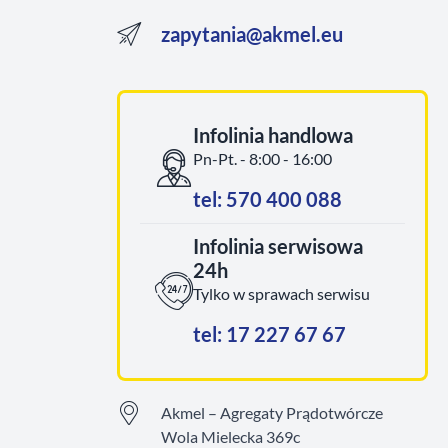
zapytania@akmel.eu
Infolinia handlowa
Pn-Pt. - 8:00 - 16:00
tel: 570 400 088
Infolinia serwisowa
24h
Tylko w sprawach serwisu
tel: 17 227 67 67
Akmel – Agregaty Prądotwórcze
Wola Mielecka 369c