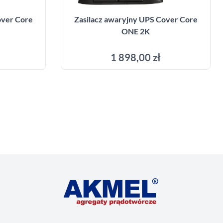
over Core
Zasilacz awaryjny UPS Cover Core
ONE 2K
1 898,00 zł
yka
Dodaj do koszyka