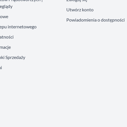
eglądy
Utwórz konto
kowe
Powiadomienia o dostępności
lepu internetowego
atności
amacje
ki Sprzedaży
i