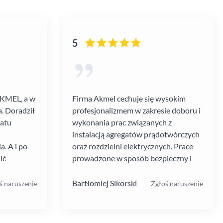
5
AKMEL, a w
Firma Akmel cechuje się wysokim
. Doradził
profesjonalizmem w zakresie doboru i
gatu
wykonania prac związanych z
instalacją agregatów prądotwórczych
. A i po
oraz rozdzielni elektrycznych. Prace
ić
prowadzone w sposób bezpieczny i
zebiegł
zgodny z ustalanym harmonogramem.
 kultura
Jakość i rodzaj stosowanych
Bartłomiej Sikorski
ś naruszenie
Zgłoś naruszenie
.
materiałów i rozwiązań w mojej opinii
na wysokim poziomie. W moim
przypadku prace wykonane na rzecz