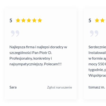
5
5
Najlepsza firma i najlepsi doradcy w
Serdecznie
szczególności Pan Piotr D.
Instalowal
Profesjonalny, konkretny i
w formie a
najsympatyczniejszy. Polecam!!!
mocy 550 k
tygodnie, 
Współprac
poziomie.
Sara
tomasz m.
Zgłoś naruszenie