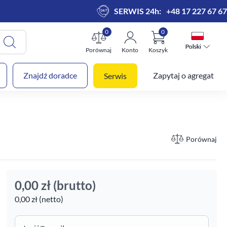
SERWIS 24h:
+48 17 227 67 67
0
0
Polski
Polski
Porównaj
Konto
Koszyk
 koszyk
Znajdź doradce
Zapytaj o agregat
Serwis
Porównaj
0,00 zł
(brutto)
0,00 zł (netto)