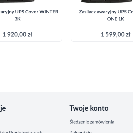
awaryjny UPS Cover WINTER
Zasilacz awaryjny UPS C
3K
ONE 1K
1 920,00 zł
1 599,00 zł
Dodaj do koszyka
Dodaj do kosz
je
Twoje konto
Śledzenie zamówienia
atów Prądotwórczych |
Zaloguj się