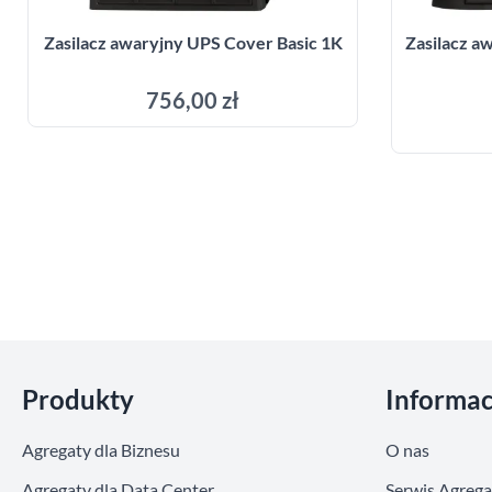
Zasilacz awaryjny UPS Cover Basic 1K
Zasilacz 
756,00 zł
Dodaj do koszyka
Pomiń sekcje
Produkty
Informac
Agregaty dla Biznesu
O nas
Agregaty dla Data Center
Serwis Agreg