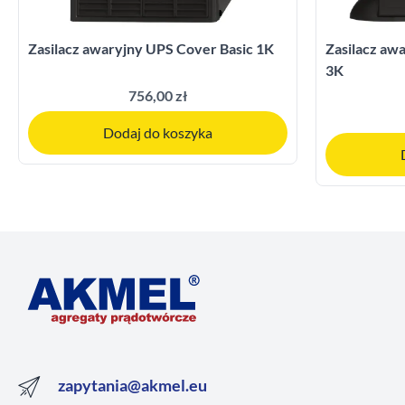
Zasilacz awaryjny UPS Cover Basic 1K
Zasilacz a
3K
756,00 zł
Dodaj do koszyka
zapytania@akmel.eu