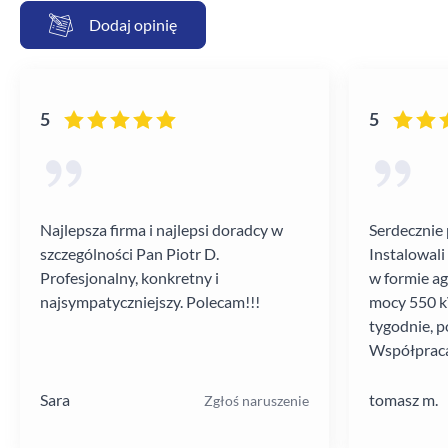
Dodaj opinię
5
5
Najlepsza firma i najlepsi doradcy w
Serdecznie 
szczególności Pan Piotr D.
Instalowali
Profesjonalny, konkretny i
w formie a
najsympatyczniejszy. Polecam!!!
mocy 550 kV
tygodnie, p
Współpraca
poziomie.
Sara
tomasz m.
Zgłoś naruszenie