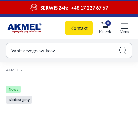
SERWIS 24h:
+48 17 227 67 67
0
Kontakt
Koszyk
Menu
ój koszyk
Wpisz czego szukasz
AKMEL
Nowy
Niedostępny