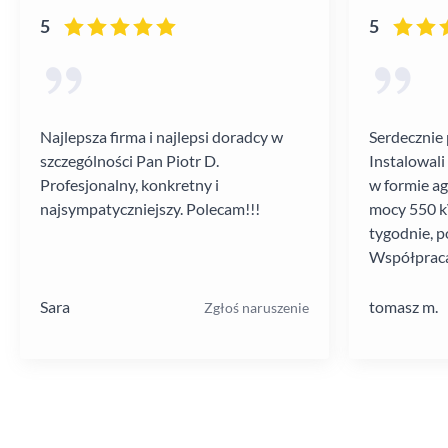
5
5
Najlepsza firma i najlepsi doradcy w
Serdecznie 
szczególności Pan Piotr D.
Instalowali
Profesjonalny, konkretny i
w formie a
najsympatyczniejszy. Polecam!!!
mocy 550 kV
tygodnie, p
Współpraca
poziomie.
Sara
tomasz m.
Zgłoś naruszenie