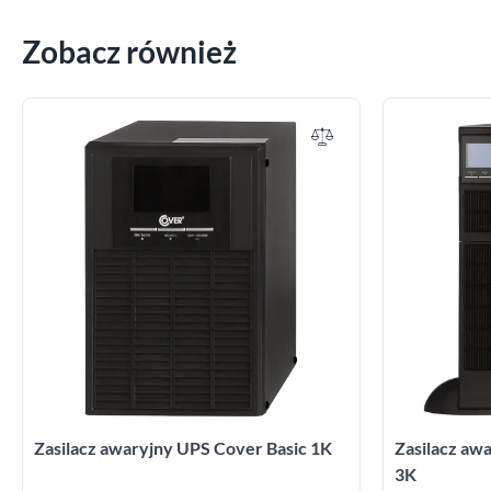
Zobacz również
Zasilacz awaryjny UPS Cover Basic 1K
Zasilacz a
3K