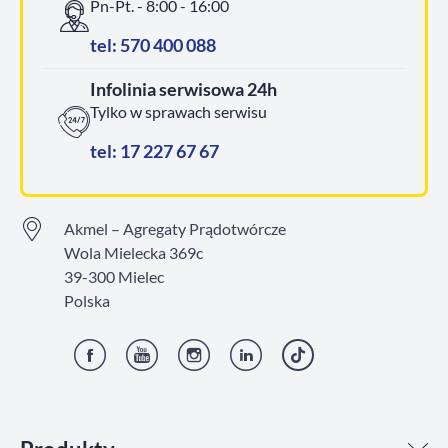
Pn-Pt. - 8:00 - 16:00
tel: 570 400 088
Infolinia serwisowa 24h
Tylko w sprawach serwisu
tel: 17 227 67 67
Akmel – Agregaty Prądotwórcze
Wola Mielecka 369c
39-300 Mielec
Polska
Facebook
YouTube
Instagram
LinkedIn
TikTok