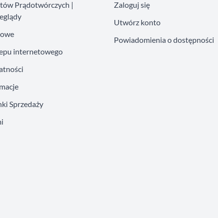
atów Prądotwórczych |
Zaloguj się
eglądy
Utwórz konto
kowe
Powiadomienia o dostępności
lepu internetowego
atności
amacje
ki Sprzedaży
i