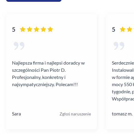
5
5
Najlepsza firma i najlepsi doradcy w
Serdecznie
szczególności Pan Piotr D.
Instalowal
Profesjonalny, konkretny i
w formie a
najsympatyczniejszy. Polecam!!!
mocy 550 k
tygodnie, 
Współprac
poziomie.
Sara
tomasz m.
Zgłoś naruszenie