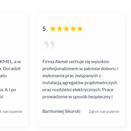
5
AKMEL, a w
Firma Akmel cechuje się wysokim
. Doradził
profesjonalizmem w zakresie doboru i
gatu
wykonania prac związanych z
instalacją agregatów prądotwórczych
. A i po
oraz rozdzielni elektrycznych. Prace
ić
prowadzone w sposób bezpieczny i
zebiegł
zgodny z ustalanym harmonogramem.
 kultura
Jakość i rodzaj stosowanych
Bartłomiej Sikorski
ś naruszenie
Zgłoś naruszenie
.
materiałów i rozwiązań w mojej opinii
na wysokim poziomie. W moim