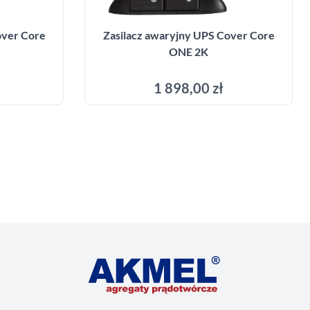
over Core
Zasilacz awaryjny UPS Cover Core
ONE 2K
1 898,00 zł
yka
Dodaj do koszyka