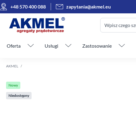
+48 570 400 088
zapytania@akmel.eu
Wpisz czego sz
Pomiń menu
Oferta
Usługi
Zastosowanie
AKMEL
Nowy
Niedostępny