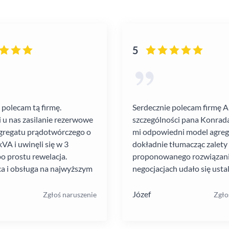
5
 polecam tą firmę.
Serdecznie polecam firmę 
i u nas zasilanie rezerwowe
szczególności pana Konrada
gregatu prądotwórczego o
mi odpowiedni model agre
VA i uwinęli się w 3
dokładnie tłumacząc zalety
po prostu rewelacja.
proponowanego rozwiązania
a i obsługa na najwyższym
negocjacjach udało się ustal
atrakcyjną cenę. Montaż pr
szybko i schludnie. Wysoka
Józef
Zgłoś naruszenie
Zgło
pracowników. Solidna firma