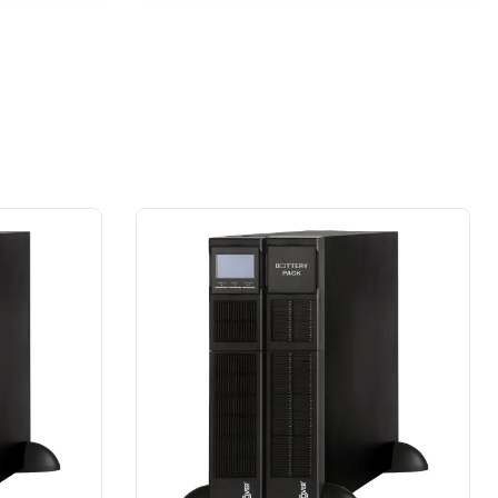
przypadku prace wykonane na rzecz
dużej firmy z sektora przemysłu
spożywczego.