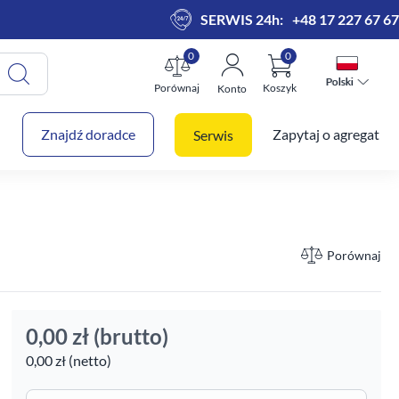
SERWIS 24h:
+48 17 227 67 67
0
0
Polski
Polski
Porównaj
Koszyk
Konto
 koszyk
Znajdź doradce
Zapytaj o agregat
Serwis
Porównaj
0,00 zł
(brutto)
0,00 zł (netto)