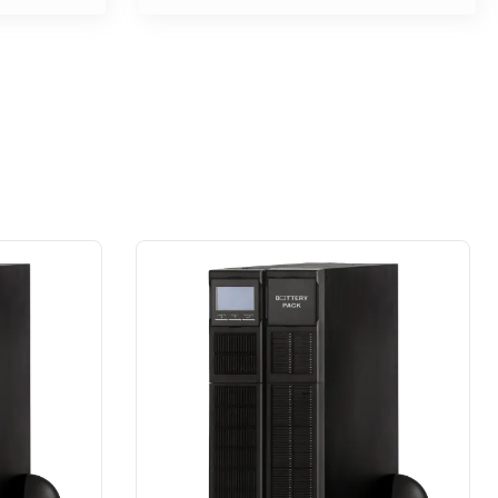
na wysokim poziomie. W moim
przypadku prace wykonane na rzecz
dużej firmy z sektora przemysłu
spożywczego.