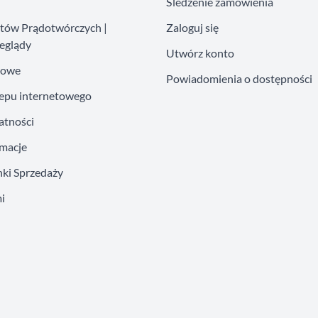
Śledzenie zamówienia
atów Prądotwórczych |
Zaloguj się
eglądy
Utwórz konto
kowe
Powiadomienia o dostępności
lepu internetowego
atności
amacje
ki Sprzedaży
i