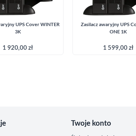
awaryjny UPS Cover WINTER
Zasilacz awaryjny UPS C
3K
ONE 1K
1 920,00 zł
1 599,00 zł
Dodaj do koszyka
Dodaj do kosz
je
Twoje konto