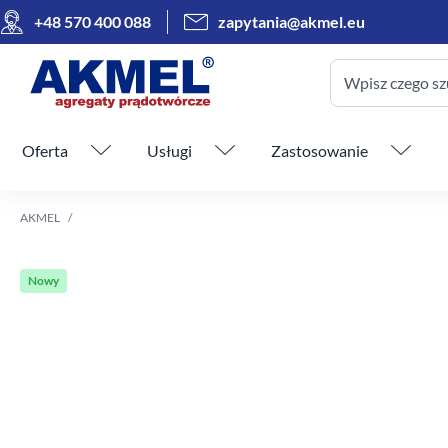
+48 570 400 088
zapytania@akmel.eu
Wpisz czego sz
Pomiń menu
Oferta
Usługi
Zastosowanie
AKMEL
Nowy