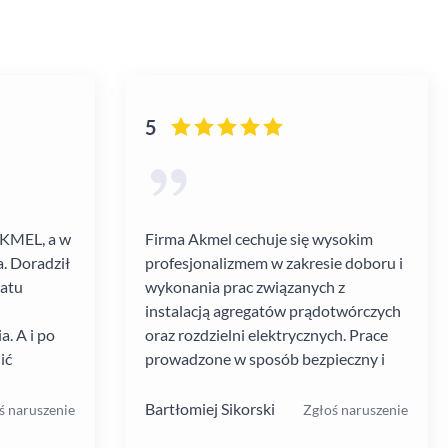
5
AKMEL, a w
Firma Akmel cechuje się wysokim
. Doradził
profesjonalizmem w zakresie doboru i
gatu
wykonania prac związanych z
instalacją agregatów prądotwórczych
. A i po
oraz rozdzielni elektrycznych. Prace
ić
prowadzone w sposób bezpieczny i
zebiegł
zgodny z ustalanym harmonogramem.
 kultura
Jakość i rodzaj stosowanych
Bartłomiej Sikorski
ś naruszenie
Zgłoś naruszenie
.
materiałów i rozwiązań w mojej opinii