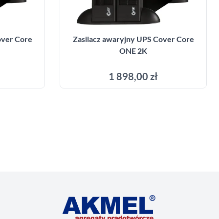
over Core
Zasilacz awaryjny UPS Cover Core
ONE 2K
1 898,00 zł
yka
Dodaj do koszyka