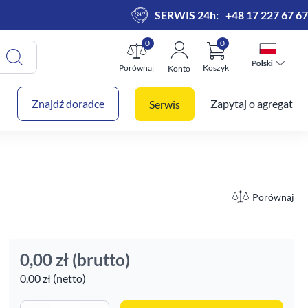
SERWIS 24h:
+48 17 227 67 67
0
0
Polski
Polski
Porównaj
Koszyk
Konto
 koszyk
Znajdź doradce
Zapytaj o agregat
Serwis
Porównaj
0,00 zł
(brutto)
0,00 zł (netto)