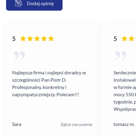
Dodaj opinię
5
5
Najlepsza firma i najlepsi doradcy w
Serdecznie
szczególności Pan Piotr D.
Instalowal
Profesjonalny, konkretny i
w formie a
najsympatyczniejszy. Polecam!!!
mocy 550 k
tygodnie, 
Współprac
poziomie.
Sara
tomasz m.
Zgłoś naruszenie