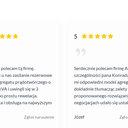
5
 polecam tą firmę.
Serdecznie polecam firmę 
i u nas zasilanie rezerwowe
szczególności pana Konrada
gregatu prądotwórczego o
mi odpowiedni model agre
VA i uwinęli się w 3
dokładnie tłumacząc zalety
po prostu rewelacja.
proponowanego rozwiązania
a i obsługa na najwyższym
negocjacjach udało się ustal
atrakcyjną cenę. Montaż pr
szybko i schludnie. Wysoka
Józef
Zgłoś naruszenie
Zgło
pracowników. Solidna firma