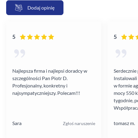
Dodaj opinię
5
5
Najlepsza firma i najlepsi doradcy w
Serdecznie 
szczególności Pan Piotr D.
Instalowali
Profesjonalny, konkretny i
w formie a
najsympatyczniejszy. Polecam!!!
mocy 550 kV
tygodnie, p
Współpraca
poziomie.
Sara
tomasz m.
Zgłoś naruszenie