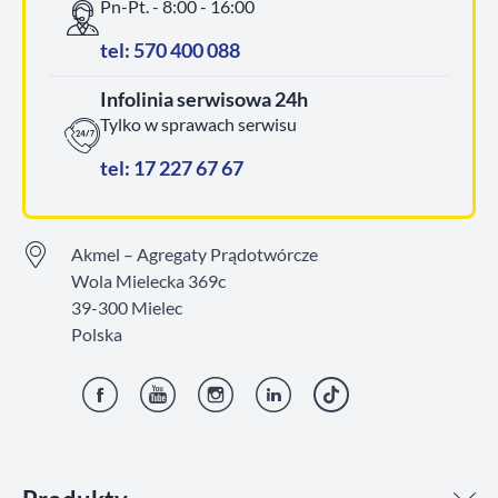
Pn-Pt. - 8:00 - 16:00
tel: 570 400 088
Infolinia serwisowa 24h
Tylko w sprawach serwisu
tel: 17 227 67 67
Akmel – Agregaty Prądotwórcze
Wola Mielecka 369c
39-300 Mielec
Polska
Facebook
YouTube
Instagram
LinkedIn
TikTok