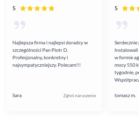
5
5
Najlepsza firma i najlepsi doradcy w
Serdecznie 
szczególności Pan Piotr D.
Instalowali
Profesjonalny, konkretny i
w formie a
najsympatyczniejszy. Polecam!!!
mocy 550 kV
tygodnie, p
Współpraca
poziomie.
Sara
tomasz m.
Zgłoś naruszenie