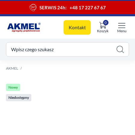
SERWIS 24h:
+48 17 227 67 67
0
Kontakt
Koszyk
Menu
ój koszyk
Wpisz czego szukasz
AKMEL
Nowy
Niedostępny