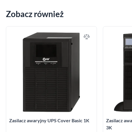
Zobacz również
Zasilacz awaryjny UPS Cover Basic 1K
Zasilacz a
3K