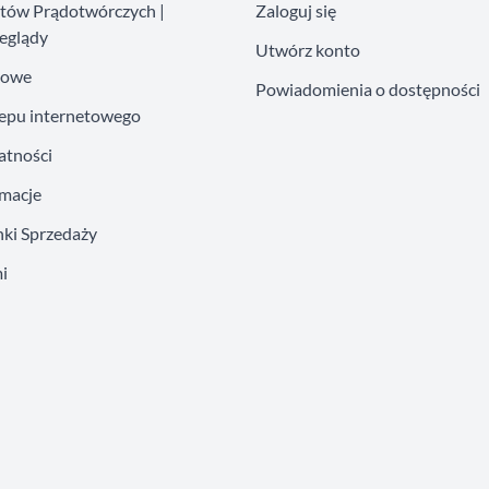
atów Prądotwórczych |
Zaloguj się
eglądy
Utwórz konto
kowe
Powiadomienia o dostępności
lepu internetowego
atności
amacje
ki Sprzedaży
i