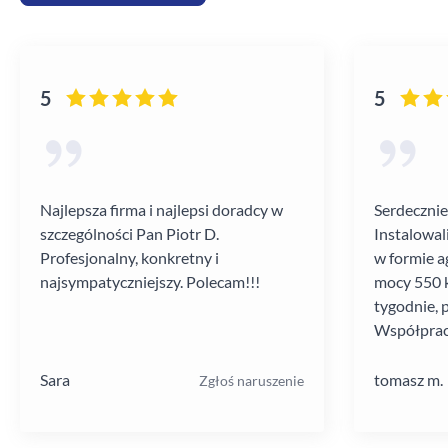
5
5
Najlepsza firma i najlepsi doradcy w
Serdecznie
szczególności Pan Piotr D.
Instalowal
Profesjonalny, konkretny i
w formie a
najsympatyczniejszy. Polecam!!!
mocy 550 k
tygodnie, 
Współprac
poziomie.
Sara
tomasz m.
Zgłoś naruszenie