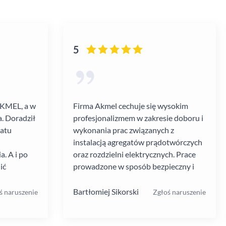
5
AKMEL, a w
Firma Akmel cechuje się wysokim
. Doradził
profesjonalizmem w zakresie doboru i
gatu
wykonania prac związanych z
instalacją agregatów prądotwórczych
. A i po
oraz rozdzielni elektrycznych. Prace
ić
prowadzone w sposób bezpieczny i
zebiegł
zgodny z ustalanym harmonogramem.
 kultura
Jakość i rodzaj stosowanych
Bartłomiej Sikorski
ś naruszenie
Zgłoś naruszenie
.
materiałów i rozwiązań w mojej opinii
na wysokim poziomie. W moim