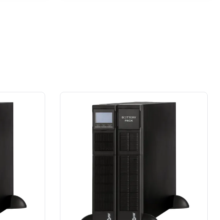
przypadku prace wykonane na rzecz
dużej firmy z sektora przemysłu
spożywczego.