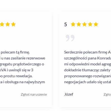
5
 polecam tą firmę.
Serdecznie polecam firmę 
i u nas zasilanie rezerwowe
szczególności pana Konrada
gregatu prądotwórczego o
mi odpowiedni model agre
VA i uwinęli się w 3
dokładnie tłumacząc zalety
po prostu rewelacja.
proponowanego rozwiązania
a i obsługa na najwyższym
negocjacjach udało się ustal
atrakcyjną cenę. Montaż pr
szybko i schludnie. Wysoka
Józef
Zgłoś naruszenie
Zgło
pracowników. Solidna firma