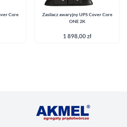
over Core
Zasilacz awaryjny UPS Cover Core
ONE 2K
1 898,00 zł
yka
Dodaj do koszyka