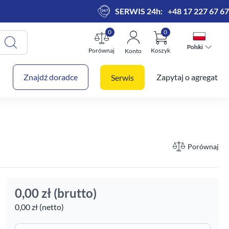
SERWIS 24h:
+48 17 227 67 67
0
0
Polski
Polski
Porównaj
Koszyk
Konto
 koszyk
Znajdź doradce
Zapytaj o agregat
Serwis
Porównaj
0,00 zł
(brutto)
0,00 zł (netto)