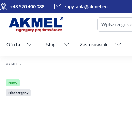
+48 570 400 088
zapytania@akmel.eu
Wpisz czego sz
Pomiń menu
Oferta
Usługi
Zastosowanie
AKMEL
Nowy
Niedostępny