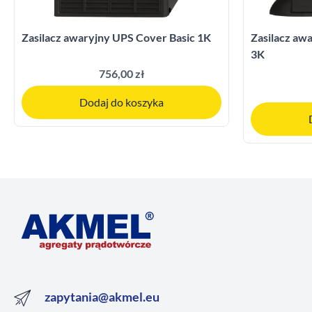
Zasilacz awaryjny UPS Cover Basic 1K
Zasilacz a
3K
756,00 zł
Dodaj do koszyka
zapytania@akmel.eu