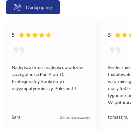
Dodaj opinię
5
5
Najlepsza firma i najlepsi doradcy w
Serdecznie 
szczególności Pan Piotr D.
Instalowali
Profesjonalny, konkretny i
w formie a
najsympatyczniejszy. Polecam!!!
mocy 550 kV
tygodnie, p
Współpraca
poziomie.
Sara
tomasz m.
Zgłoś naruszenie