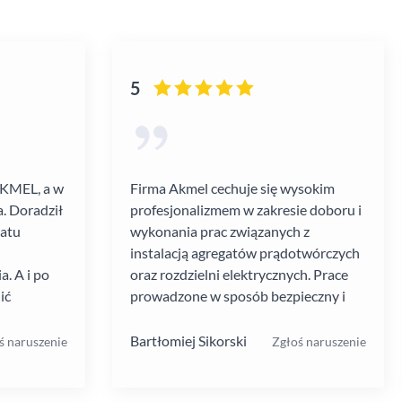
5
AKMEL, a w
Firma Akmel cechuje się wysokim
. Doradził
profesjonalizmem w zakresie doboru i
gatu
wykonania prac związanych z
instalacją agregatów prądotwórczych
. A i po
oraz rozdzielni elektrycznych. Prace
ić
prowadzone w sposób bezpieczny i
zebiegł
zgodny z ustalanym harmonogramem.
 kultura
Jakość i rodzaj stosowanych
Bartłomiej Sikorski
ś naruszenie
Zgłoś naruszenie
.
materiałów i rozwiązań w mojej opinii
na wysokim poziomie. W moim