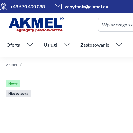
+48 570 400 088
zapytania@akmel.eu
Wpisz czego sz
Pomiń menu
Oferta
Usługi
Zastosowanie
AKMEL
Nowy
Niedostępny