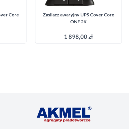
over Core
Zasilacz awaryjny UPS Cover Core
ONE 2K
1 898,00 zł
yka
Dodaj do koszyka