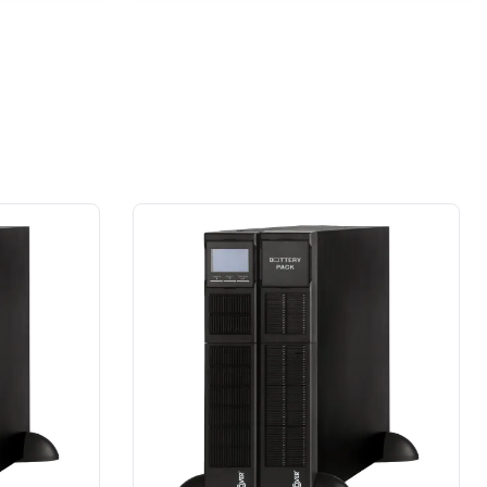
przypadku prace wykonane na rzecz
dużej firmy z sektora przemysłu
spożywczego.