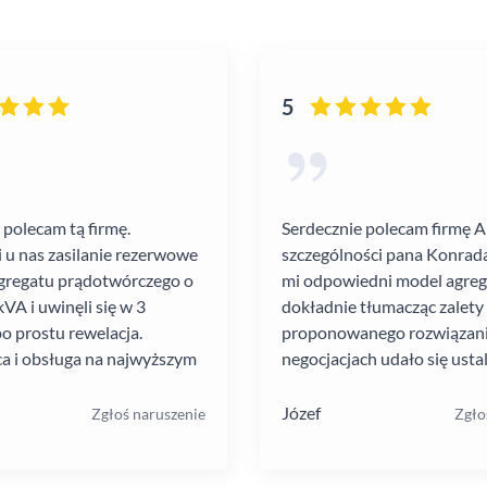
5
 polecam tą firmę.
Serdecznie polecam firmę 
i u nas zasilanie rezerwowe
szczególności pana Konrada
gregatu prądotwórczego o
mi odpowiedni model agre
VA i uwinęli się w 3
dokładnie tłumacząc zalety
po prostu rewelacja.
proponowanego rozwiązania
a i obsługa na najwyższym
negocjacjach udało się ustal
atrakcyjną cenę. Montaż pr
szybko i schludnie. Wysoka
Józef
Zgłoś naruszenie
Zgło
pracowników. Solidna firma