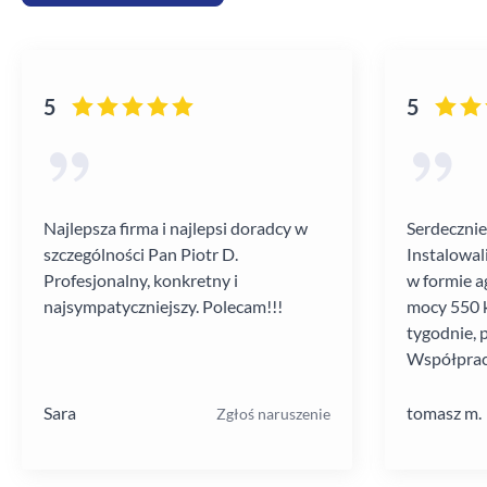
5
5
Najlepsza firma i najlepsi doradcy w
Serdecznie
szczególności Pan Piotr D.
Instalowal
Profesjonalny, konkretny i
w formie a
najsympatyczniejszy. Polecam!!!
mocy 550 k
tygodnie, 
Współprac
poziomie.
Sara
tomasz m.
Zgłoś naruszenie