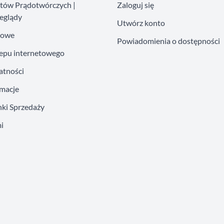
atów Prądotwórczych |
Zaloguj się
eglądy
Utwórz konto
kowe
Powiadomienia o dostępności
lepu internetowego
atności
amacje
ki Sprzedaży
i