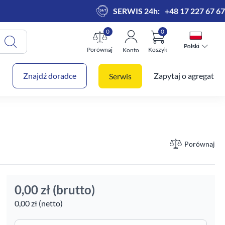
SERWIS 24h:
+48 17 227 67 67
0
0
Polski
Polski
Porównaj
Koszyk
Konto
 koszyk
Znajdź doradce
Zapytaj o agregat
Serwis
Porównaj
0,00 zł
(brutto)
0,00 zł (netto)