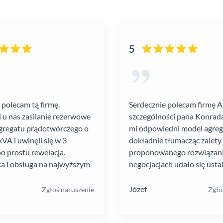
5
 polecam tą firmę.
Serdecznie polecam firmę 
i u nas zasilanie rezerwowe
szczególności pana Konrada
gregatu prądotwórczego o
mi odpowiedni model agre
VA i uwinęli się w 3
dokładnie tłumacząc zalety
po prostu rewelacja.
proponowanego rozwiązania
a i obsługa na najwyższym
negocjacjach udało się ustal
atrakcyjną cenę. Montaż pr
szybko i schludnie. Wysoka
Józef
Zgłoś naruszenie
Zgło
pracowników. Solidna firma