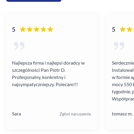
5
5
Najlepsza firma i najlepsi doradcy w
Serdecznie
szczególności Pan Piotr D.
Instalowal
Profesjonalny, konkretny i
w formie a
najsympatyczniejszy. Polecam!!!
mocy 550 k
tygodnie, 
Współprac
poziomie.
Sara
tomasz m.
Zgłoś naruszenie