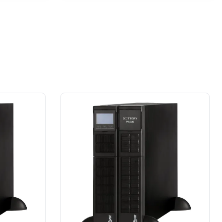
przypadku prace wykonane na rzecz
dużej firmy z sektora przemysłu
spożywczego.