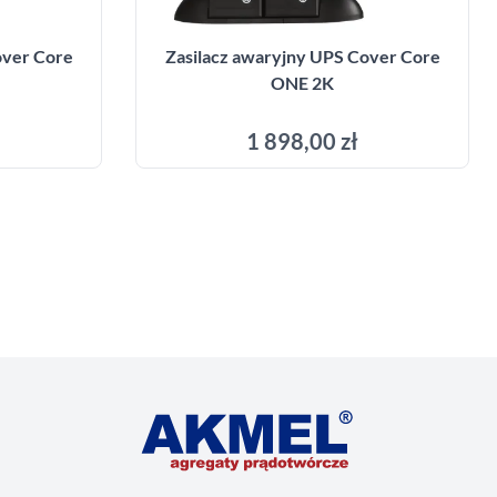
over Core
Zasilacz awaryjny UPS Cover Core
ONE 2K
1 898,00 zł
yka
Dodaj do koszyka