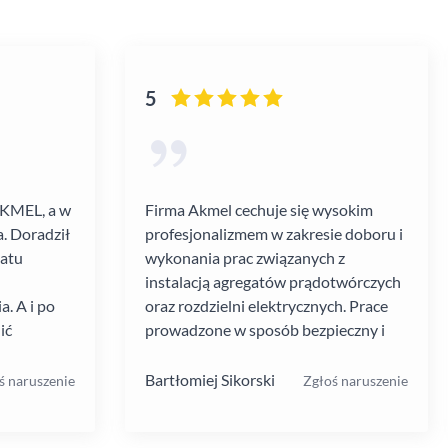
5
AKMEL, a w
Firma Akmel cechuje się wysokim
. Doradził
profesjonalizmem w zakresie doboru i
gatu
wykonania prac związanych z
instalacją agregatów prądotwórczych
. A i po
oraz rozdzielni elektrycznych. Prace
ić
prowadzone w sposób bezpieczny i
zebiegł
zgodny z ustalanym harmonogramem.
 kultura
Jakość i rodzaj stosowanych
Bartłomiej Sikorski
ś naruszenie
Zgłoś naruszenie
.
materiałów i rozwiązań w mojej opinii
na wysokim poziomie. W moim