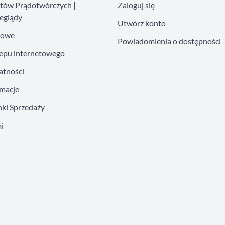
atów Prądotwórczych |
Zaloguj się
eglądy
Utwórz konto
kowe
Powiadomienia o dostępności
lepu internetowego
atności
amacje
ki Sprzedaży
i