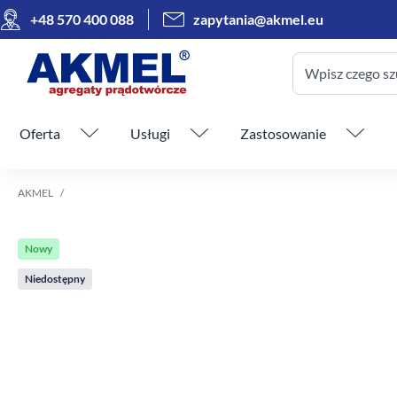
+48 570 400 088
zapytania@akmel.eu
Wpisz czego sz
Pomiń menu
Oferta
Usługi
Zastosowanie
AKMEL
Nowy
Niedostępny