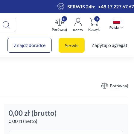
SERWIS 24h:
+48 17 227 67 67
0
0
Polski
Polski
Porównaj
Koszyk
Konto
 koszyk
Znajdź doradce
Zapytaj o agregat
Serwis
Porównaj
0,00 zł
(brutto)
0,00 zł (netto)