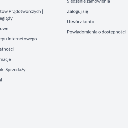
Śledzenie zamówienia
atów Prądotwórczych |
Zaloguj się
eglądy
Utwórz konto
kowe
Powiadomienia o dostępności
lepu internetowego
atności
amacje
ki Sprzedaży
i