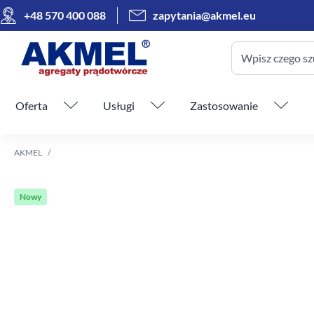
+48 570 400 088
zapytania@akmel.eu
Wpisz czego sz
Pomiń menu
Oferta
Usługi
Zastosowanie
AKMEL
Nowy