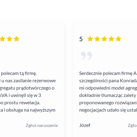
5
 polecam tą firmę.
Serdecznie polecam firmę 
i u nas zasilanie rezerwowe
szczególności pana Konrada
gregatu prądotwórczego o
mi odpowiedni model agre
VA i uwinęli się w 3
dokładnie tłumacząc zalety
po prostu rewelacja.
proponowanego rozwiązania
a i obsługa na najwyższym
negocjacjach udało się ustal
atrakcyjną cenę. Montaż pr
szybko i schludnie. Wysoka
Józef
Zgłoś naruszenie
Zgło
pracowników. Solidna firma