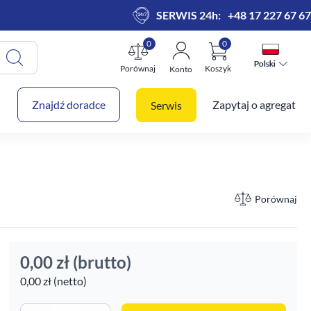
SERWIS 24h:
+48 17 227 67 67
0
0
Polski
Polski
Porównaj
Koszyk
Konto
 koszyk
Znajdź doradce
Zapytaj o agregat
Serwis
Porównaj
0,00 zł
(brutto)
0,00 zł (netto)