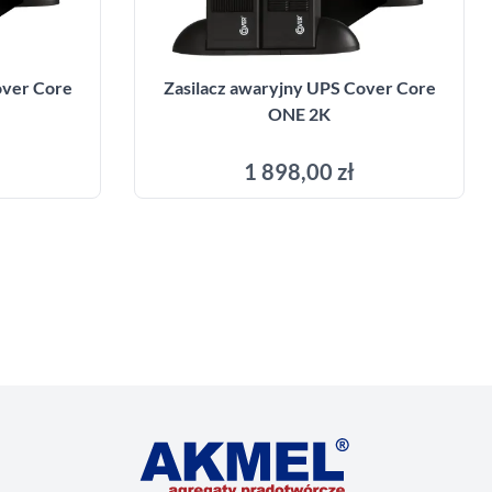
over Core
Zasilacz awaryjny UPS Cover Core
ONE 2K
1 898,00 zł
yka
Dodaj do koszyka