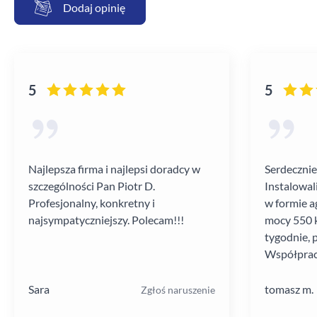
Dodaj opinię
5
5
Najlepsza firma i najlepsi doradcy w
Serdecznie
szczególności Pan Piotr D.
Instalowal
Profesjonalny, konkretny i
w formie a
najsympatyczniejszy. Polecam!!!
mocy 550 k
tygodnie, 
Współprac
poziomie.
Sara
tomasz m.
Zgłoś naruszenie