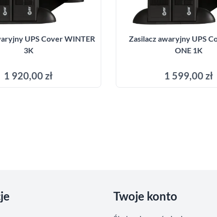
awaryjny UPS Cover WINTER
Zasilacz awaryjny UPS C
3K
ONE 1K
1 920,00 zł
1 599,00 zł
Dodaj do koszyka
Dodaj do kosz
je
Twoje konto