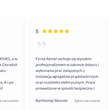
5
AKMEL, a w
Firma Akmel cechuje się wysokim
. Doradził
profesjonalizmem w zakresie doboru i
gatu
wykonania prac związanych z
instalacją agregatów prądotwórczych
. A i po
oraz rozdzielni elektrycznych. Prace
ić
prowadzone w sposób bezpieczny i
zebiegł
zgodny z ustalanym harmonogramem.
 kultura
Jakość i rodzaj stosowanych
Bartłomiej Sikorski
ś naruszenie
Zgłoś naruszenie
.
materiałów i rozwiązań w mojej opinii