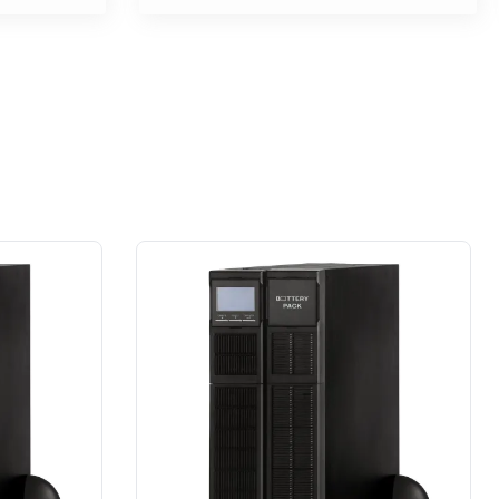
na wysokim poziomie. W moim
przypadku prace wykonane na rzecz
dużej firmy z sektora przemysłu
spożywczego.