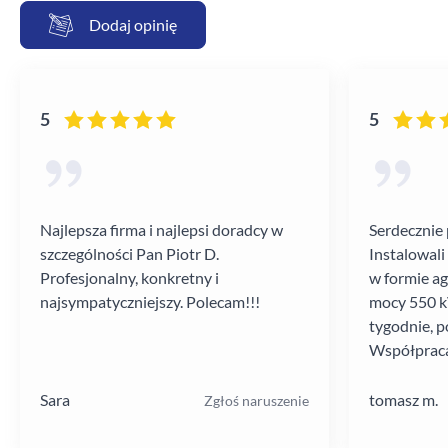
Dodaj opinię
5
5
Najlepsza firma i najlepsi doradcy w
Serdecznie 
szczególności Pan Piotr D.
Instalowali
Profesjonalny, konkretny i
w formie a
najsympatyczniejszy. Polecam!!!
mocy 550 kV
tygodnie, p
Współpraca
poziomie.
Sara
tomasz m.
Zgłoś naruszenie