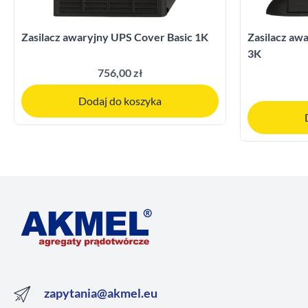
Zasilacz awaryjny UPS Cover Basic 1K
Zasilacz a
3K
756,00 zł
Dodaj do koszyka
zapytania@akmel.eu