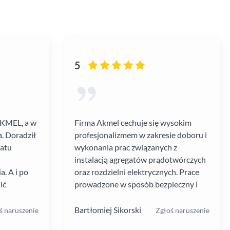
5
AKMEL, a w
Firma Akmel cechuje się wysokim
. Doradził
profesjonalizmem w zakresie doboru i
gatu
wykonania prac związanych z
instalacją agregatów prądotwórczych
. A i po
oraz rozdzielni elektrycznych. Prace
ić
prowadzone w sposób bezpieczny i
zebiegł
zgodny z ustalanym harmonogramem.
 kultura
Jakość i rodzaj stosowanych
Bartłomiej Sikorski
ś naruszenie
Zgłoś naruszenie
.
materiałów i rozwiązań w mojej opinii