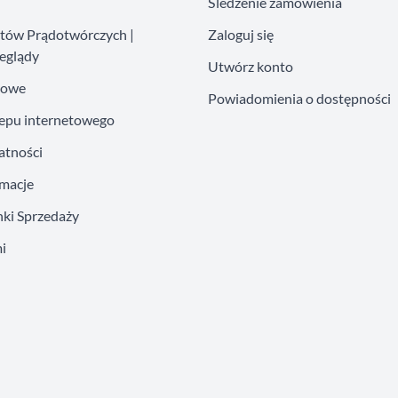
Śledzenie zamówienia
atów Prądotwórczych |
Zaloguj się
eglądy
Utwórz konto
kowe
Powiadomienia o dostępności
lepu internetowego
atności
amacje
ki Sprzedaży
i