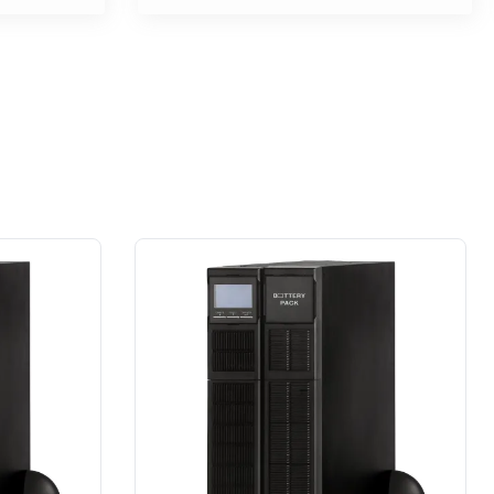
na wysokim poziomie. W moim
przypadku prace wykonane na rzecz
dużej firmy z sektora przemysłu
spożywczego.