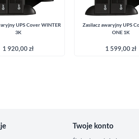
awaryjny UPS Cover WINTER
Zasilacz awaryjny UPS C
3K
ONE 1K
1 920,00 zł
1 599,00 zł
Dodaj do koszyka
Dodaj do kosz
je
Twoje konto