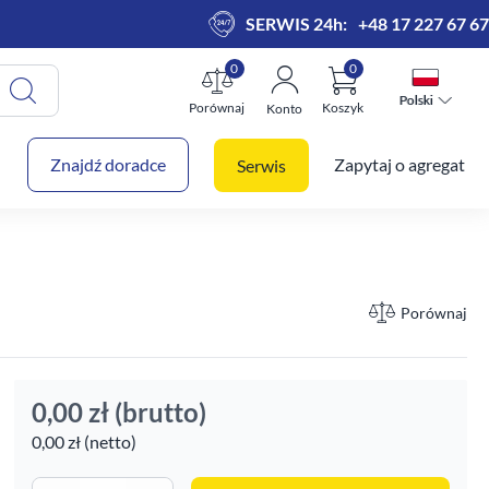
SERWIS 24h:
+48 17 227 67 67
0
0
Polski
Polski
Porównaj
Koszyk
Konto
 koszyk
Znajdź doradce
Zapytaj o agregat
Serwis
Porównaj
0,00 zł
(brutto)
0,00 zł (netto)