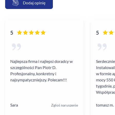
Dodaj opinię
5
5
Najlepsza firma i najlepsi doradcy w
Serdecznie
szczególności Pan Piotr D.
Instalowal
Profesjonalny, konkretny i
w formie a
najsympatyczniejszy. Polecam!!!
mocy 550 k
tygodnie, 
Współprac
poziomie.
Sara
tomasz m.
Zgłoś naruszenie