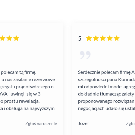
5
 polecam tą firmę.
Serdecznie polecam firmę 
i u nas zasilanie rezerwowe
szczególności pana Konrada
gregatu prądotwórczego o
mi odpowiedni model agre
VA i uwinęli się w 3
dokładnie tłumacząc zalety
po prostu rewelacja.
proponowanego rozwiązania
a i obsługa na najwyższym
negocjacjach udało się ustal
atrakcyjną cenę. Montaż pr
szybko i schludnie. Wysoka
Józef
Zgłoś naruszenie
Zgło
pracowników. Solidna firma