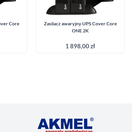
over Core
Zasilacz awaryjny UPS Cover Core
ONE 2K
1 898,00 zł
yka
Dodaj do koszyka