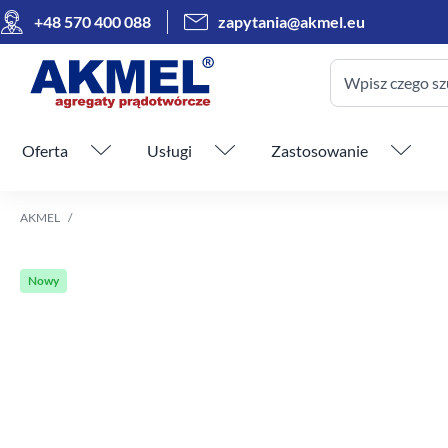
+48 570 400 088
zapytania@akmel.eu
Wpisz czego sz
Pomiń menu
Oferta
Usługi
Zastosowanie
AKMEL
Nowy