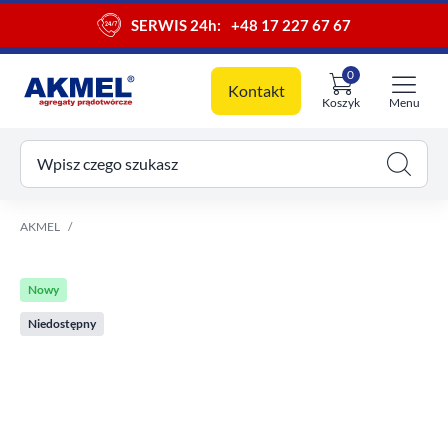
SERWIS 24h:
+48 17 227 67 67
0
Kontakt
Koszyk
Menu
ój koszyk
Wpisz czego szukasz
AKMEL
Nowy
Niedostępny