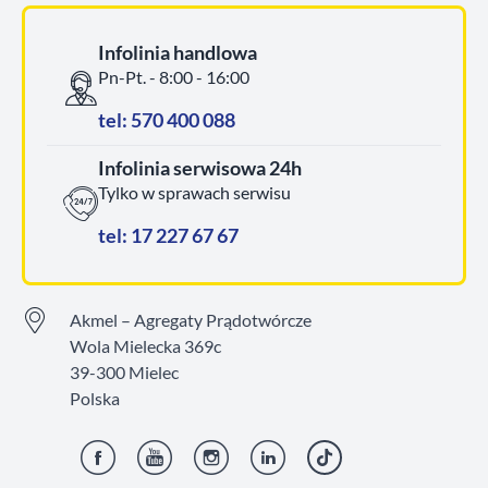
Infolinia handlowa
Pn-Pt. - 8:00 - 16:00
tel: 570 400 088
Infolinia serwisowa 24h
Tylko w sprawach serwisu
tel: 17 227 67 67
Akmel – Agregaty Prądotwórcze
Wola Mielecka 369c
39-300 Mielec
Polska
Facebook
YouTube
Instagram
LinkedIn
TikTok