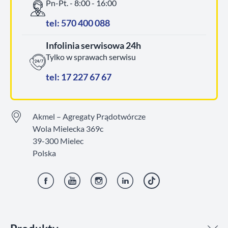
Pn-Pt. - 8:00 - 16:00
tel: 570 400 088
Infolinia serwisowa 24h
Tylko w sprawach serwisu
tel: 17 227 67 67
Akmel – Agregaty Prądotwórcze
Wola Mielecka 369c
39-300 Mielec
Polska
Facebook
YouTube
Instagram
LinkedIn
TikTok