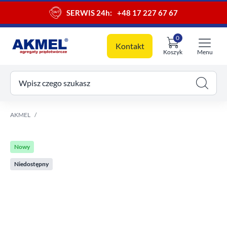
SERWIS 24h:
+48 17 227 67 67
0
Kontakt
Koszyk
Menu
ój koszyk
Wpisz czego szukasz
AKMEL
Nowy
Niedostępny