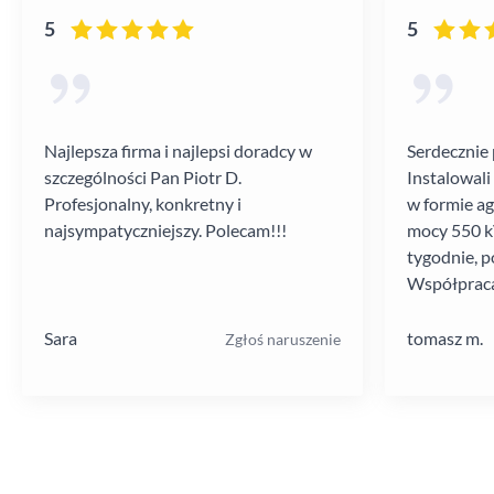
5
5
Najlepsza firma i najlepsi doradcy w
Serdecznie 
szczególności Pan Piotr D.
Instalowali
Profesjonalny, konkretny i
w formie a
najsympatyczniejszy. Polecam!!!
mocy 550 kV
tygodnie, p
Współpraca
poziomie.
Sara
tomasz m.
Zgłoś naruszenie