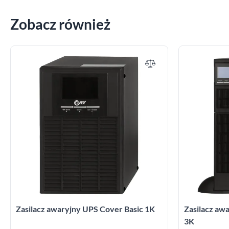
Zobacz również
Zasilacz awaryjny UPS Cover Basic 1K
Zasilacz a
3K