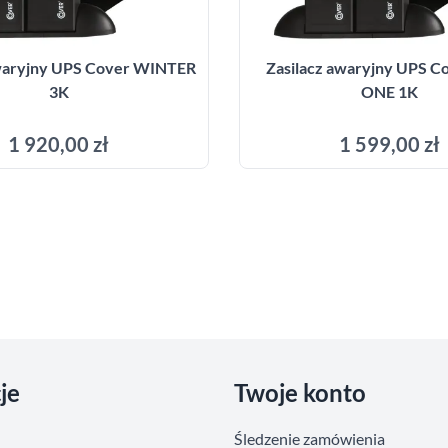
awaryjny UPS Cover WINTER
Zasilacz awaryjny UPS C
3K
ONE 1K
1 920,00 zł
1 599,00 zł
Dodaj do koszyka
Dodaj do kosz
je
Twoje konto
Śledzenie zamówienia