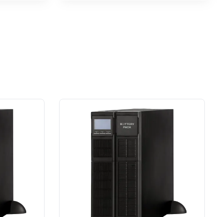
przypadku prace wykonane na rzecz
dużej firmy z sektora przemysłu
spożywczego.