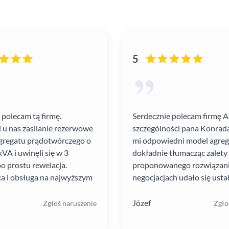
5
 polecam tą firmę.
Serdecznie polecam firmę 
i u nas zasilanie rezerwowe
szczególności pana Konrada
gregatu prądotwórczego o
mi odpowiedni model agre
VA i uwinęli się w 3
dokładnie tłumacząc zalety
po prostu rewelacja.
proponowanego rozwiązania
a i obsługa na najwyższym
negocjacjach udało się ustal
atrakcyjną cenę. Montaż pr
szybko i schludnie. Wysoka
Józef
Zgłoś naruszenie
Zgło
pracowników. Solidna firma