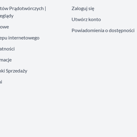
atów Prądotwórczych |
Zaloguj się
eglądy
Utwórz konto
kowe
Powiadomienia o dostępności
lepu internetowego
atności
amacje
ki Sprzedaży
i