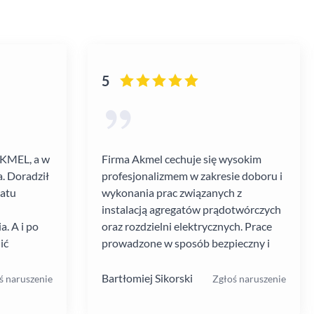
5
AKMEL, a w
Firma Akmel cechuje się wysokim
. Doradził
profesjonalizmem w zakresie doboru i
gatu
wykonania prac związanych z
instalacją agregatów prądotwórczych
. A i po
oraz rozdzielni elektrycznych. Prace
ić
prowadzone w sposób bezpieczny i
zebiegł
zgodny z ustalanym harmonogramem.
 kultura
Jakość i rodzaj stosowanych
Bartłomiej Sikorski
ś naruszenie
Zgłoś naruszenie
.
materiałów i rozwiązań w mojej opinii
na wysokim poziomie. W moim