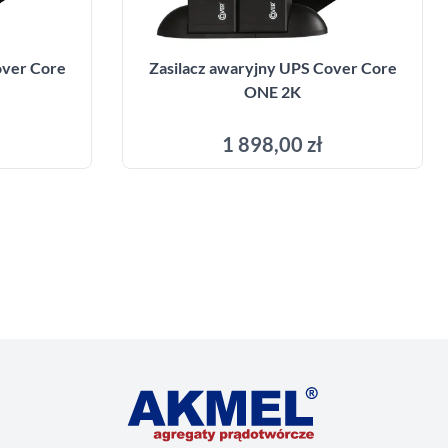
over Core
Zasilacz awaryjny UPS Cover Core
ONE 2K
1 898,00 zł
yka
Dodaj do koszyka