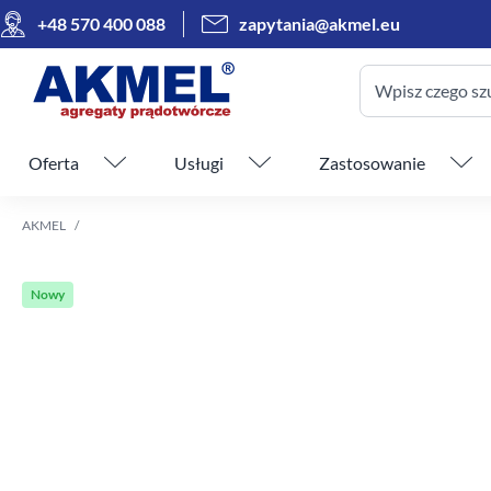
+48 570 400 088
zapytania@akmel.eu
Wpisz czego sz
Pomiń menu
Oferta
Usługi
Zastosowanie
AKMEL
Nowy