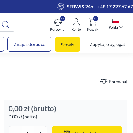
SERWIS 24h:
+48 17 227 67 67
0
0
Polski
Polski
Porównaj
Konto
Koszyk
 koszyk
Znajdź doradce
Zapytaj o agregat
Serwis
Porównaj
0,00 zł
(brutto)
0,00 zł (netto)