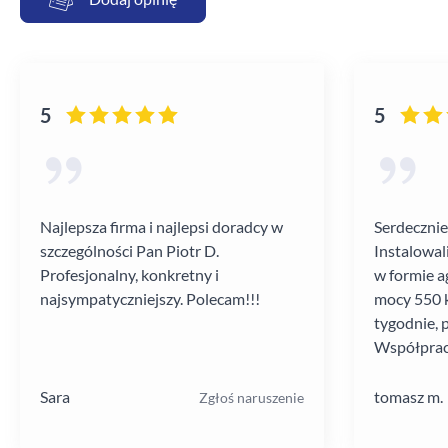
5
5
Najlepsza firma i najlepsi doradcy w
Serdecznie
szczególności Pan Piotr D.
Instalowal
Profesjonalny, konkretny i
w formie a
najsympatyczniejszy. Polecam!!!
mocy 550 k
tygodnie, 
Współprac
poziomie.
Sara
tomasz m.
Zgłoś naruszenie